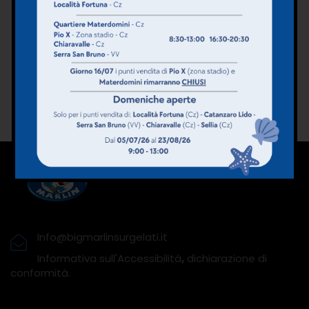
Shop
OFFERTE
FRANCHISING
Home
Shop
PUNTI VENDITA
CONTATTI
Info@bigmarlinsurgelati.it
Informativa sull'Accessibilità
,
dichiarazione di
conformità.