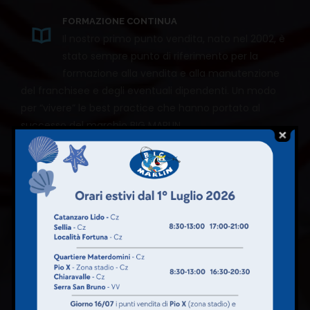
FORMAZIONE CONTINUA
Il nostro primo punto vendita, nato nel 2002, è
stato sempre punto di riferimento per la
formazione alla vendita e alla manutenzione
del franchisee e degli eventuali dipendenti. Un modo
per “vivere” le best practice che hanno portato al
successo del marchio BIG MARLIN.
ASSISTENZA
Dall’apertura del nuovo punto vendita,
nonostante il corso di formazione, potrebbe
essere necessario ricevere suggerimenti e
aggiornamenti. Per questo l’azienda prevede
un’assistenza continua al fine di valorizzare il punto
vendita in un’ottica di massimizzazione della rete in