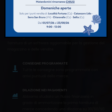
franchising.
GESTIONALE
Considerata la consistenza delle nostre
referenze, al fine di garantire una corretta
gestione del punto affiliato, è prevista la
fornitura di un software aggiornabile per la gestione del
magazzino e delle vendite.
CONSEGNE PROGRAMMATE
Tutte le consegne sono programmate con
arrivi puntuali della merce.
DILAZIONE NEI PAGAMENTI
Abbiamo studiato un flusso finanziario in
grado di ammortizzare la prima fornitura di
merce concedendo una dilazione su 30/60/90