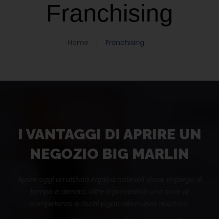
Franchising
OFFERTE
FRANCHISING
Home
Franchising
PUNTI VENDITA
CONTATTI
I VANTAGGI DI APRIRE UN
NEGOZIO BIG MARLIN
Aprire oggi un’attività implica notevoli sforzi, impiego di
tempo e denaro, oltre a prevedere una serie di
competenze e rischi legati alla nuova apertura.