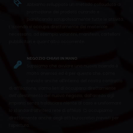
Abbiamo sviluppato un metodo collaudato di
promozione dei prodotti curando e
pianificando scrupolosamente tutte le attività.
L’azienda si occupa direttamente del materiale
necessario, ad esempio volantini, manifesti, cartelloni
pubblicitari e quant’altro occorrente.
NEGOZIO CHIAVI IN MANO
Sappiamo che avviare una nuova azienda è
molto oneroso ed è per questo che, come
previsto anche all’interno del nostro contratto
di affiliazione, siamo lieti di occuparci direttamente
dell’allestimento del nuovo negozio, dall’arredo agli
impianti senza tralasciare niente al caso e uniformare
lo standard all’intera rete di affiliati. Ci occupiamo
direttamente anche degli atti burocratici previsti per
l’apertura.